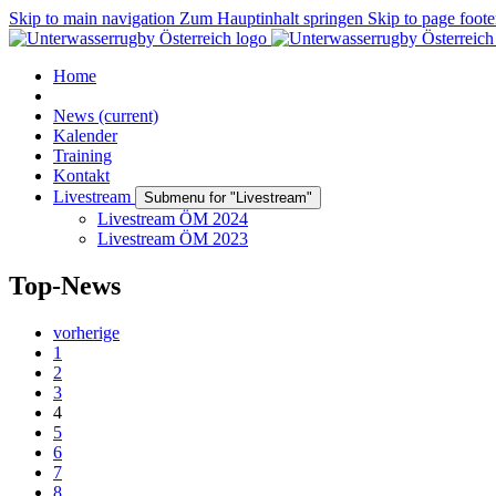
Skip to main navigation
Zum Hauptinhalt springen
Skip to page foote
Home
News
(current)
Kalender
Training
Kontakt
Livestream
Submenu for "Livestream"
Livestream ÖM 2024
Livestream ÖM 2023
Top-News
vorherige
1
2
3
4
5
6
7
8