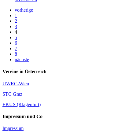
vorherige
1
2
3
4
5
6
7
8
nächste
Vereine in Österreich
UWRC-Wien
STC Graz
EKUS (Klagenfurt)
Impressum und Co
Impressum